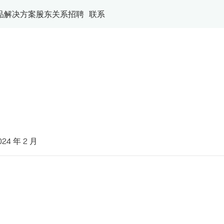
品
解决方案
股东关系
招聘
联系
024 年 2 月