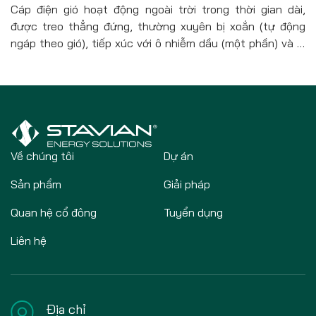
Cáp điện gió hoạt động ngoài trời trong thời gian dài,
được treo thẳng đứng, thường xuyên bị xoắn (tự động
ngáp theo gió), tiếp xúc với ô nhiễm dầu (một phần) và bị
nước biển ăn mòn (trong môi trường đặc biệt). do đó, cáp
điện gió chủ yếu là cáp cao su (ít nhất được sử dụng
trong tua bin gió và trống tháp cao hơn), với dây dẫn Cấp
5 hoặc 6, cách điện bằng cao su EPR hoặc silicon, cao su
chloroprene, CPE hoặc TPU và các vật liệu khác có thể
được sử dụng cùng nhau
Về chúng tôi
Dự án
Sản phẩm
Giải pháp
Quan hệ cổ đông
Tuyển dụng
Liên hệ
Địa chỉ