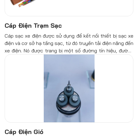
Cáp Điện Trạm Sạc
Cáp sạc xe điện được sử dụng để kết nối thiết bị sạc xe
điện và cơ sở hạ tầng sạc, từ đó truyền tải điện năng đến
xe điện. Nó được trang bị một số đường tín hiệu, đường
điều khiển, đường phụ trợ nguồn,.... nhất định để đảm bảo
điều khiển chính xác và vận hành an toàn cho toàn bộ quá
trình sạc. Cáp sạc thường được sử dụng trong trạm sạc,
bãi đỗ xe, khách sạn, khu dân cư, nhà để xe và các khu
vực khác. Cáp sạc di động có thể được đặt bên trong xe.
Cáp Điện Gió